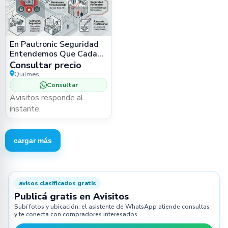
En Pautronic Seguridad
Entendemos Que Cada
Cliente Presenta
Consultar precio
Desafíos Únicos. No
Quilmes
Creemos
Consultar
Avisitos responde al
instante.
cargar más
avisos clasificados gratis
Publicá gratis en Avisitos
Subí fotos y ubicación: el asistente de WhatsApp atiende consultas
y te conecta con compradores interesados.