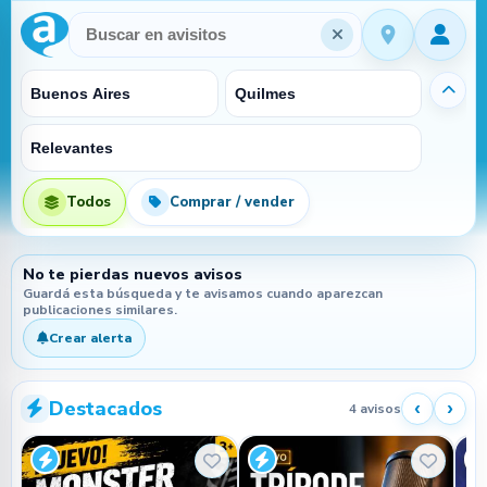
Procesando…
Ocultar filtros
Todos
Comprar / vender
No te pierdas nuevos avisos
Guardá esta búsqueda y te avisamos cuando aparezcan
publicaciones similares.
Crear alerta
Destacados
‹
›
4 avisos