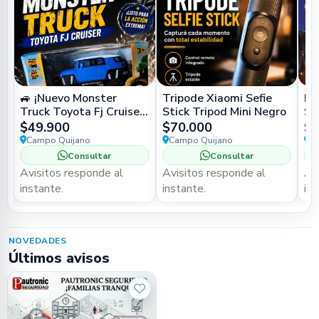
🚙 ¡Nuevo Monster
Tripode Xiaomi Sefie
Fi
Truck Toyota Fj Cruiser!
Stick Tripod Mini Negro
St
🔥
$49.900
$70.000
$5
Campo Quijano
Campo Quijano
C
Consultar
Consultar
Avisitos responde al
Avisitos responde al
Av
instante.
instante.
ins
NOVEDADES
Últimos avisos