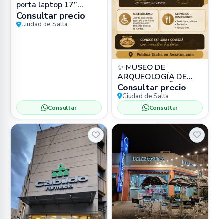
porta laptop 17”
impermeable (cuero
Consultar precio
PU) en Zona Sur, Salta
Ciudad de Salta
Capital –
✨ MUSEO DE
ARQUEOLOGÍA DE
ALTA MONTAÑA
Consultar precio
(MAAM) 📍 Bartolomé
Ciudad de Salta
Mitre 77, Salta 🏛️
Consultar
Consultar
Museo