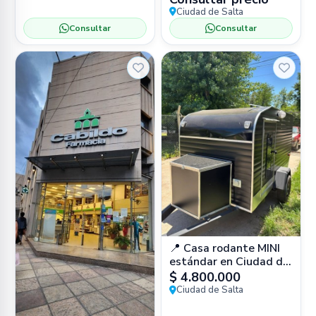
(MAAM) 📍 Bartolomé
Ciudad de Salta
Mitre 77, Salta 🏛️
Consultar
Consultar
Museo
📍 Casa rodante MINI
estándar en Ciudad de
Salta – entrega
$ 4.800.000
inmediata, lista para
Ciudad de Salta
salir a