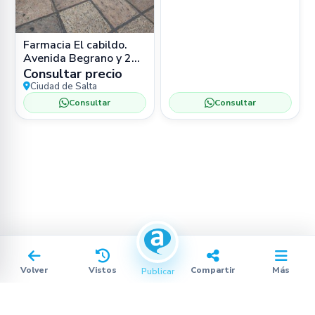
Farmacia El cabildo.
Avenida Begrano y 25
de Mayo. Salta
Consultar precio
Ciudad de Salta
Consultar
Consultar
Volver
Vistos
Compartir
Más
Publicar
Procesando…