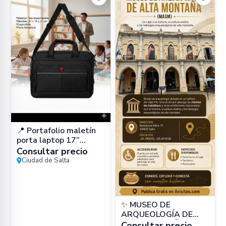
📍 Portafolio maletín
porta laptop 17”
impermeable (cuero
Consultar precio
PU) en Zona Sur, Salta
Ciudad de Salta
Capital –
✨ MUSEO DE
ARQUEOLOGÍA DE
ALTA MONTAÑA
Consultar precio