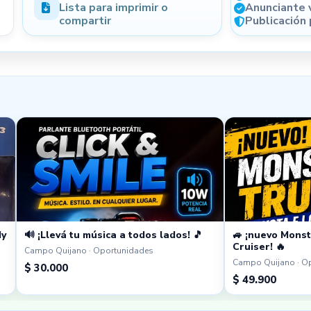
Lista para imprimir o
Anunciante 
compartir
Publicación
(opcional)
Condición
Forma de pago opcional
NIVEL DE CONFIANZA
Generá más confianza en tus
publicaciones
dy
🔊 ¡Llevá tu música a todos lados! 🎵
🚙 ¡nuevo Monst
Cruiser! 🔥
Campo Quijano · Oportunidades
Campo Quijano · O
$ 30.000
$ 49.900
Email verificado
Perfil completo
WhatsApp registrado
Localidad informada