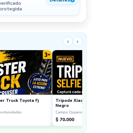
Detalles
verificado
 protegida
‹
›
er Truck Toyota Fj
Tripode Xiaomi Sefie Stick Tripod Mi
Negro
portunidades
Campo Quijano · Oportunidades
$ 70.000