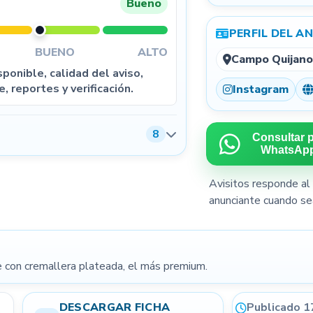
Bueno
PERFIL DEL A
BUENO
ALTO
Campo Quijano
ponible, calidad del aviso,
5
e, reportes y verificación.
Instagram
8
Consultar 
WhatsAp
Avisitos responde al 
anunciante cuando se
Condiciones de venta
con cremallera plateada, el más premium.
DESCARGAR FICHA
Publicado 1