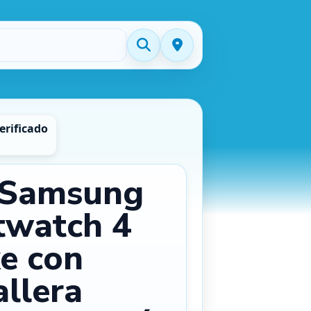
erificado
 Samsung
twatch 4
e con
llera