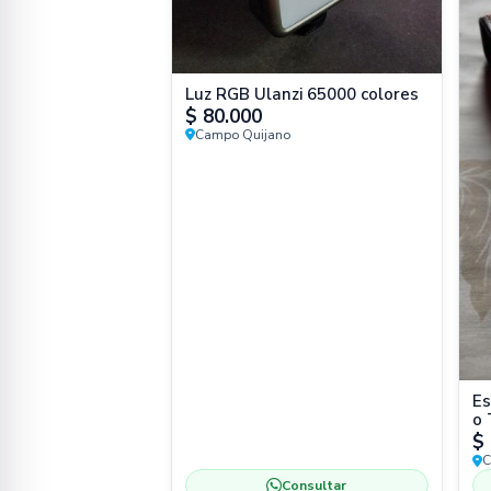
Luz RGB Ulanzi 65000 colores
$ 80.000
Campo Quijano
Es
o 
$ 
C
Consultar