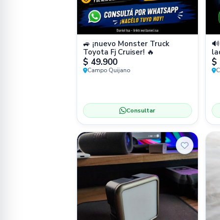
🚙 ¡nuevo Monster Truck
🔊
Toyota Fj Cruiser! 🔥
la
$ 49.900
$ 
Campo Quijano
C
Consultar