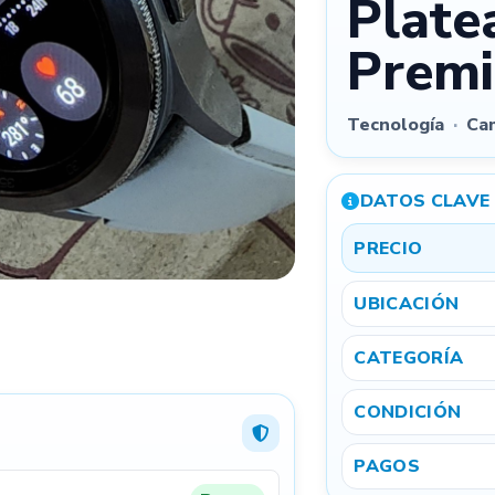
Plate
Prem
Quitar todas
Podés
arrastrar las fotos
para cambiar el orden. La primera será la
imagen principal.
Tecnología
·
Cam
3
DATOS CLAVE
PRECIO
Referencial
Exacta
UBICACIÓN
Ubicación aproximada por privacidad
CATEGORÍA
Mostramos tu aviso por provincia y localidad para que
te encuentren cerca, sin exponer una dirección exacta.
CONDICIÓN
PAGOS
4