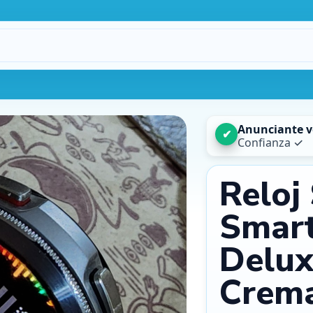
Procesando…
1
Anunciante v
✔
Confianza ✓
Reloj
Smar
Delux
máx.
3
2
Crema
Cámara
Galería