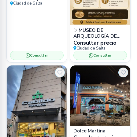
PU) en Zona Sur, Salta
Ciudad de Salta
Capital –
✨ MUSEO DE
ARQUEOLOGÍA DE
ALTA MONTAÑA
Consultar precio
(MAAM) 📍 Bartolomé
Ciudad de Salta
Mitre 77, Salta 🏛️
Consultar
Consultar
Museo
Dolce Martina