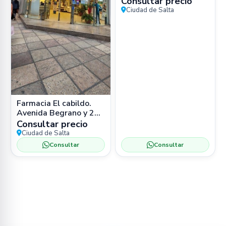
Consultar precio
Ciudad de Salta
Farmacia El cabildo.
Avenida Begrano y 25
de Mayo. Salta
Consultar precio
Ciudad de Salta
Consultar
Consultar