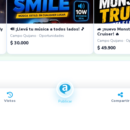
dy
🔊 ¡Llevá tu música a todos lados! 🎵
🚙 ¡nuevo Monst
Cruiser! 🔥
Campo Quijano · Oportunidades
Campo Quijano · O
$ 30.000
$ 49.900
Vistos
Compartir
Publicar