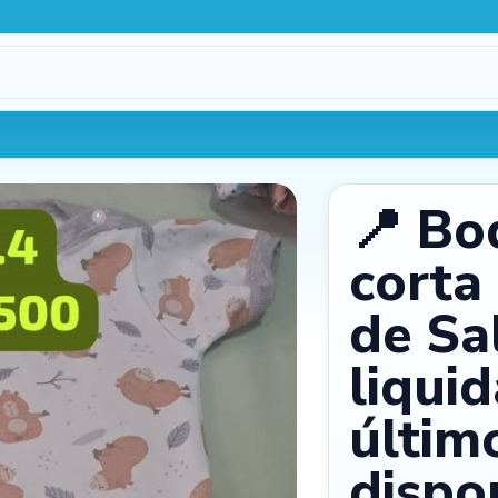
Procesando…
1
📍 Bo
corta
de Sa
liqui
máx.
3
2
últim
dispon
Cámara
Galería