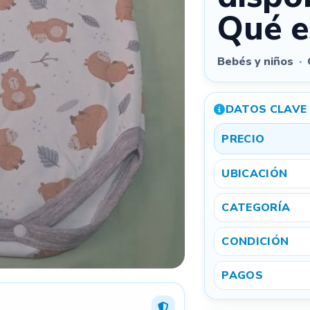
Qué e
Quitar todas
Bebés y niños
·
Podés
arrastrar las fotos
para cambiar el orden. La primera será la
imagen principal.
DATOS CLAVE
3
PRECIO
UBICACIÓN
Referencial
Exacta
CATEGORÍA
Ubicación aproximada por privacidad
Mostramos tu aviso por provincia y localidad para que
CONDICIÓN
te encuentren cerca, sin exponer una dirección exacta.
PAGOS
4