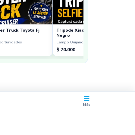
er Truck Toyota Fj
Tripode Xiaomi Sefie Stick Tripod Mi
Negro
portunidades
Campo Quijano · Oportunidades
$ 70.000
Más