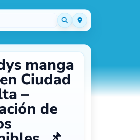
dys manga
 en Ciudad
lta –
dación de
os
ibles. 📌