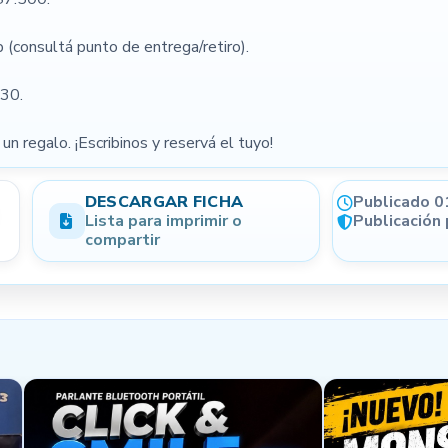
(consultá punto de entrega/retiro).
(opcional)
Condición
30.
un regalo. ¡Escribinos y reservá el tuyo!
Forma de pago opcional
DESCARGAR FICHA
Publicado 0
Lista para imprimir o
Publicación
compartir
NIVEL DE CONFIANZA
Generá más confianza en tus
publicaciones
Email verificado
Perfil completo
WhatsApp registrado
Localidad informada