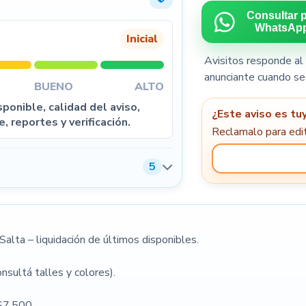
Consultar 
WhatsAp
Inicial
Avisitos responde al 
5
anunciante cuando se
BUENO
ALTO
ponible, calidad del aviso,
¿Este aviso es tu
e, reportes y verificación.
Reclamalo para edit
5
Condiciones de venta
alta – liquidación de últimos disponibles.
sultá talles y colores).
$7.500.