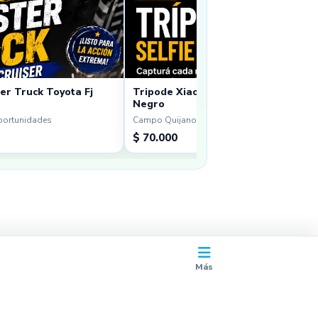
er Truck Toyota Fj
Tripode Xiaomi Sefie Stick Tripod Mi
Negro
portunidades
Campo Quijano · Oportunidades
$ 70.000
Más