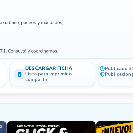
(opcional)
Condición
uso urbano, paseos y mandados).
Forma de pago opcional
. Consultá y coordinamos.
DESCARGAR FICHA
Publicado 3
Lista para imprimir o
Publicación
compartir
NIVEL DE CONFIANZA
Generá más confianza en tus
publicaciones
Email verificado
Perfil completo
WhatsApp registrado
Localidad informada