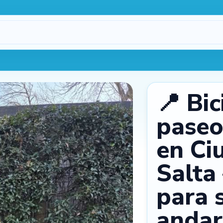
Procesando…
1
📍 Bic
paseo
en Ci
Salta 
máx.
3
2
para s
andar
Cámara
Galería