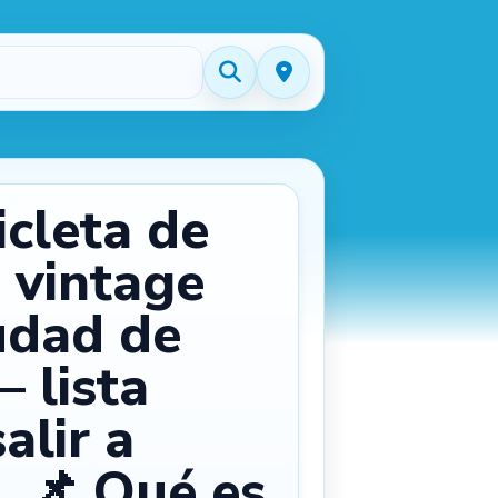
icleta de
 vintage
udad de
– lista
alir a
. 📌 Qué es