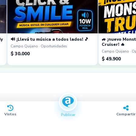
dy
🔊 ¡Llevá tu música a todos lados! 🎵
🚙 ¡nuevo Monst
Cruiser! 🔥
Campo Quijano · Oportunidades
Campo Quijano · O
$ 30.000
$ 49.900
Vistos
Compartir
Publicar