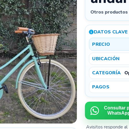
Otros producto
Quitar todas
Podés
arrastrar las fotos
para cambiar el orden. La primera será la
imagen principal.
DATOS CLAVE
PRECIO
3
UBICACIÓN
CATEGORÍA
O
Referencial
Exacta
PAGOS
Ubicación aproximada por privacidad
Mostramos tu aviso por provincia y localidad para que
te encuentren cerca, sin exponer una dirección exacta.
Consultar 
WhatsAp
4
Avisitos responde al 