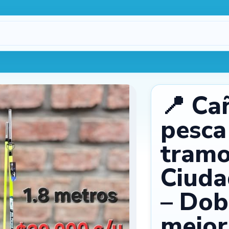
Procesando…
1
📍 Ca
pesca
tramo
Ciuda
máx.
3
2
– Dobi
mejor 
Cámara
Galería