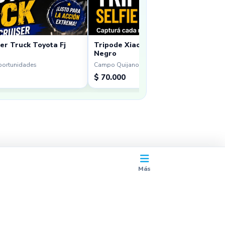
er Truck Toyota Fj
Tripode Xiaomi Sefie Stick Tripod Mi
Negro
portunidades
Campo Quijano · Oportunidades
$ 70.000
Más