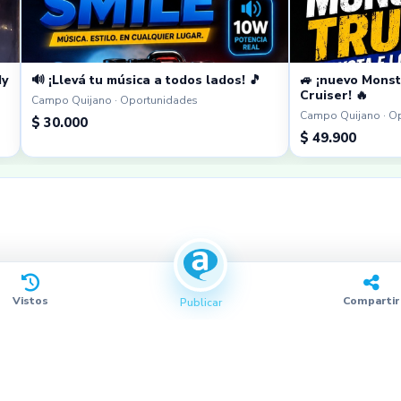
dy
🔊 ¡Llevá tu música a todos lados! 🎵
🚙 ¡nuevo Monst
Cruiser! 🔥
Campo Quijano · Oportunidades
Campo Quijano · O
$ 30.000
$ 49.900
Vistos
Compartir
Publicar