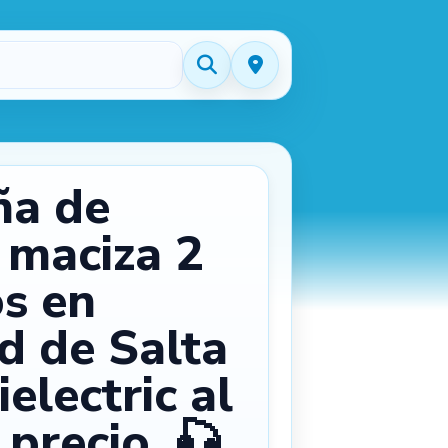
ña de
 maciza 2
s en
d de Salta
electric al
precio. 🎣