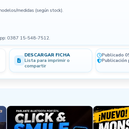
 modelos/medidas (según stock).
(opcional)
Condición
App: 0387 15-548-7512.
Forma de pago opcional
DESCARGAR FICHA
Publicado 0
Lista para imprimir o
Publicación
compartir
NIVEL DE CONFIANZA
Generá más confianza en tus
publicaciones
Email verificado
Perfil completo
WhatsApp registrado
Localidad informada