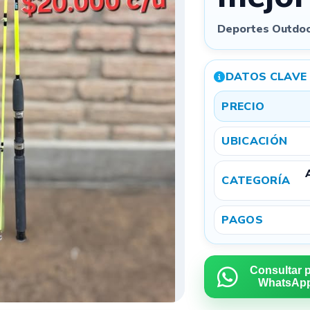
Deportes Outdoo
Quitar todas
Podés
arrastrar las fotos
para cambiar el orden. La primera será la
imagen principal.
DATOS CLAVE
PRECIO
3
UBICACIÓN
CATEGORÍA
Referencial
Exacta
PAGOS
Ubicación aproximada por privacidad
Mostramos tu aviso por provincia y localidad para que
te encuentren cerca, sin exponer una dirección exacta.
Consultar 
WhatsAp
4