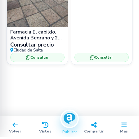
Farmacia El cabildo.
Avenida Begrano y 25
de Mayo. Salta
Consultar precio
Ciudad de Salta
Consultar
Consultar
Volver
Vistos
Compartir
Más
Publicar