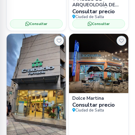
ARQUEOLOGÍA DE
ALTA MONTAÑA
Consultar precio
(MAAM) 📍 Bartolomé
Ciudad de Salta
Mitre 77, Salta 🏛️
Consultar
Consultar
Museo
Dolce Martina
Consultar precio
Ciudad de Salta