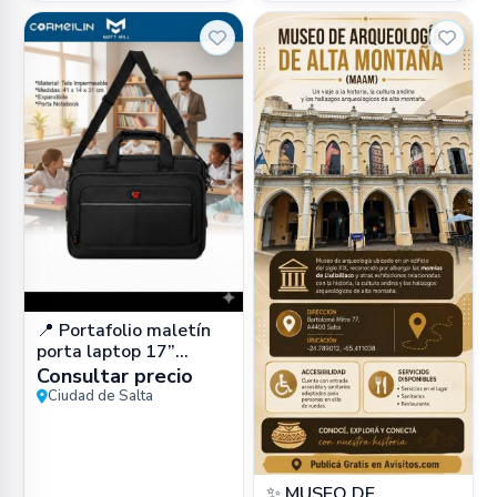
📍 Portafolio maletín
porta laptop 17”
impermeable (cuero
Consultar precio
PU) en Zona Sur, Salta
Ciudad de Salta
Capital –
✨ MUSEO DE