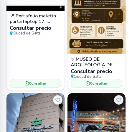
📍 Portafolio maletín
porta laptop 17”
impermeable (cuero
Consultar precio
PU) en Zona Sur, Salta
Ciudad de Salta
Capital –
✨ MUSEO DE
ARQUEOLOGÍA DE
ALTA MONTAÑA
Consultar precio
(MAAM) 📍 Bartolomé
Ciudad de Salta
Mitre 77, Salta 🏛️
Consultar
Consultar
Museo