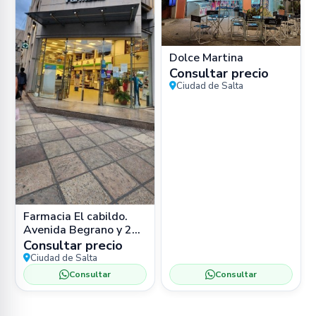
Dolce Martina
Consultar precio
Ciudad de Salta
Farmacia El cabildo.
Avenida Begrano y 25
de Mayo. Salta
Consultar precio
Ciudad de Salta
Consultar
Consultar