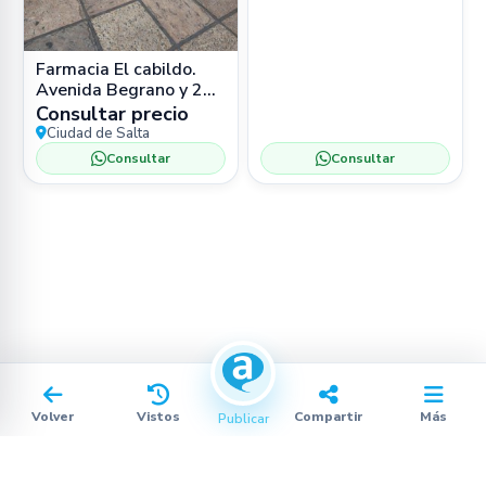
Farmacia El cabildo.
Avenida Begrano y 25
de Mayo. Salta
Consultar precio
Ciudad de Salta
Consultar
Consultar
Volver
Vistos
Compartir
Más
Publicar
Procesando…