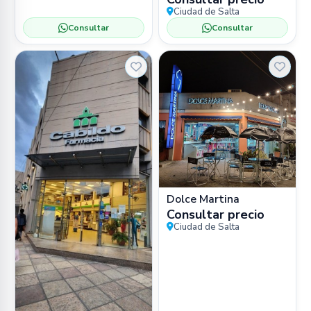
(MAAM) 📍 Bartolomé
Ciudad de Salta
Mitre 77, Salta 🏛️
Consultar
Consultar
Museo
Dolce Martina
Consultar precio
Ciudad de Salta