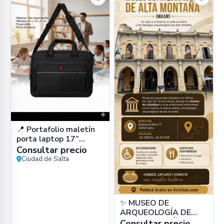
📍 Portafolio maletín
porta laptop 17”
impermeable (cuero
Consultar precio
PU) en Zona Sur, Salta
Ciudad de Salta
Capital –
✨ MUSEO DE
ARQUEOLOGÍA DE
ALTA MONTAÑA
Consultar precio