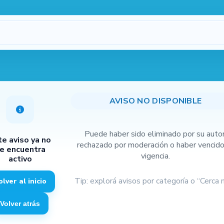
Procesando…
1
o disponible
AVISO NO DISPONIBLE
Puede haber sido eliminado por su autor
te aviso ya no
rechazado por moderación o haber vencido
e encuentra
vigencia.
activo
Tip: explorá avisos por categoría o “Cerca m
olver al inicio
máx.
3
2
Volver atrás
Cámara
Galería