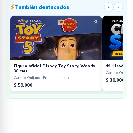
También destacados
‹
›
Figura oficial Disney Toy Story, Woody
🔊 ¡Llevá tu 
30 cms
Campo Quijano 
Campo Quijano · Entretenimiento
$ 30.000
$ 59.000