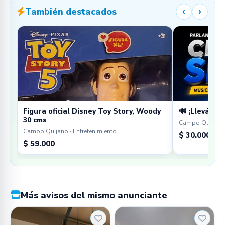
También destacados
‹
›
Figura oficial Disney Toy Story, Woody
🔊 ¡Llevá tu 
30 cms
Campo Quijano 
Campo Quijano · Entretenimiento
$ 30.000
$ 59.000
Más avisos del mismo anunciante