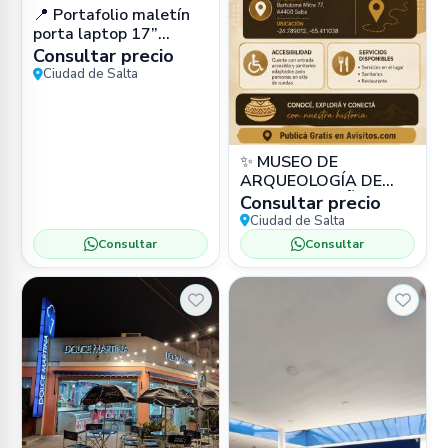
📍 Portafolio maletín
porta laptop 17”
impermeable (cuero
Consultar precio
PU) en Zona Sur, Salta
Ciudad de Salta
Capital –
✨ MUSEO DE
ARQUEOLOGÍA DE
ALTA MONTAÑA
Consultar precio
(MAAM) 📍 Bartolomé
Ciudad de Salta
Mitre 77, Salta 🏛️
Consultar
Consultar
Museo