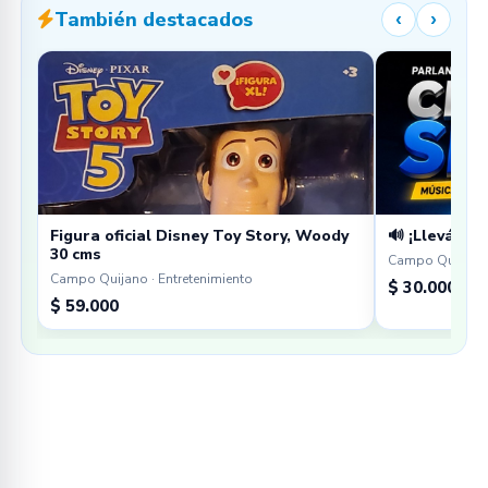
También destacados
‹
›
Figura oficial Disney Toy Story, Woody
🔊 ¡Llevá tu 
30 cms
Campo Quijano 
Campo Quijano · Entretenimiento
$ 30.000
$ 59.000