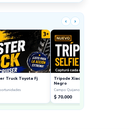
‹
›
er Truck Toyota Fj
Tripode Xiaomi Sefie Stick Tripod Mi
Negro
portunidades
Campo Quijano · Oportunidades
$ 70.000