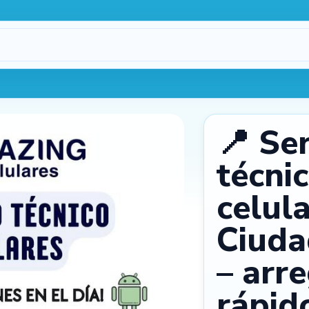
Procesando…
1
📍 Ser
técni
celul
Ciuda
máx.
3
2
– arr
rápid
Cámara
Galería