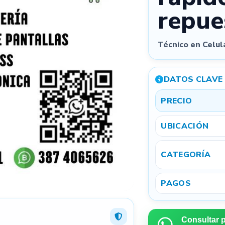
repue
Quitar todas
Técnico en Celu
Podés
arrastrar las fotos
para cambiar el orden. La primera será la
imagen principal.
DATOS CLAVE
3
PRECIO
UBICACIÓN
Referencial
Exacta
CATEGORÍA
Ubicación aproximada por privacidad
Mostramos tu aviso por provincia y localidad para que
te encuentren cerca, sin exponer una dirección exacta.
PAGOS
4
Consultar 