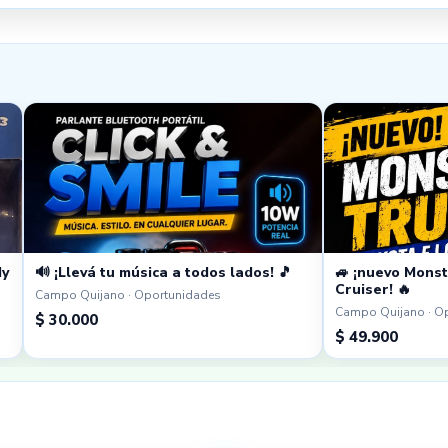
dy
🔊 ¡Llevá tu música a todos lados! 🎵
🚙 ¡nuevo Monst
Cruiser! 🔥
Campo Quijano · Oportunidades
Campo Quijano · O
$ 30.000
$ 49.900