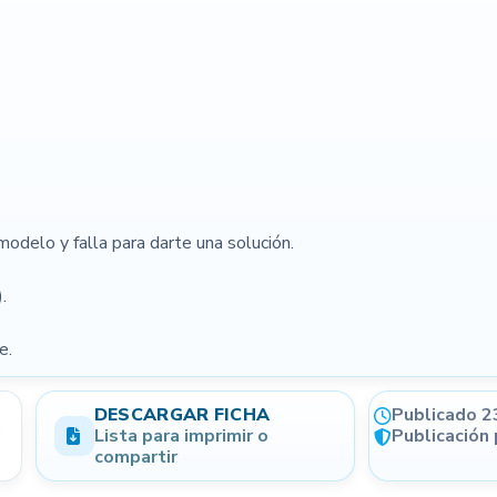
(opcional)
Condición
Forma de pago opcional
modelo y falla para darte una solución.
.
NIVEL DE CONFIANZA
Generá más confianza en tus
e.
publicaciones
DESCARGAR FICHA
Publicado 2
Lista para imprimir o
Publicación
Email verificado
Perfil completo
compartir
WhatsApp registrado
Localidad informada