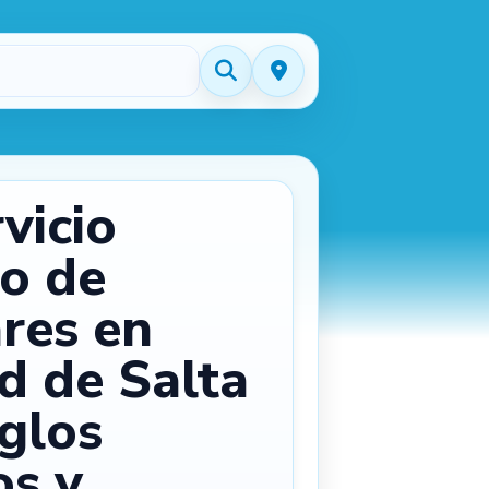
vicio
co de
ares en
d de Salta
eglos
os y