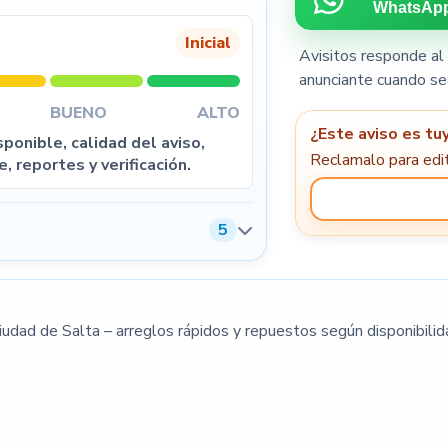
WhatsAp
Inicial
Avisitos responde al 
anunciante cuando se
5
BUENO
ALTO
¿Este aviso es tu
ponible, calidad del aviso,
Reclamalo para edit
e, reportes y verificación.
5
Condiciones de venta
Ciudad de Salta – arreglos rápidos y repuestos según disponibilid