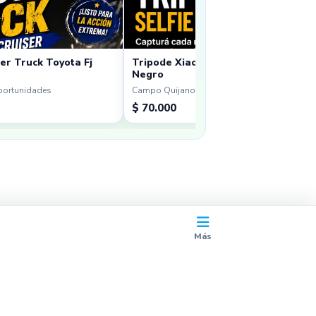
er Truck Toyota Fj
Tripode Xiaomi Sefie Stick Tripod Mi
Negro
portunidades
Campo Quijano · Oportunidades
$ 70.000
Más