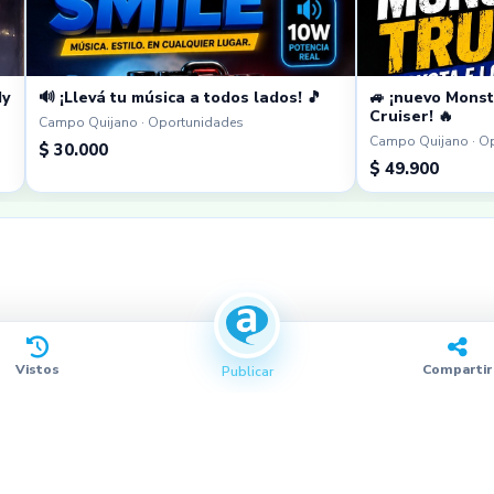
dy
🔊 ¡Llevá tu música a todos lados! 🎵
🚙 ¡nuevo Monst
Cruiser! 🔥
Campo Quijano · Oportunidades
Campo Quijano · O
$ 30.000
$ 49.900
Vistos
Compartir
Publicar