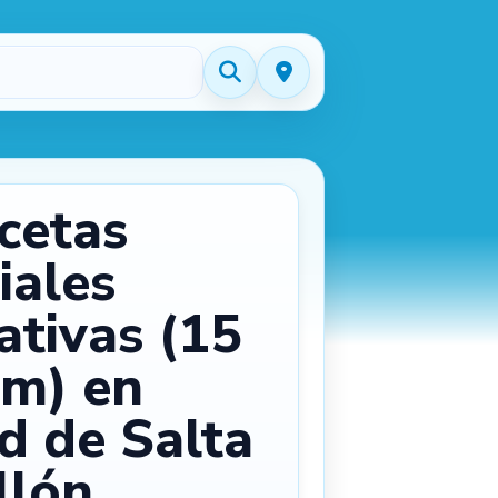
cetas
ciales
ativas (15
cm) en
d de Salta
llón