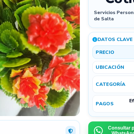
Servicios Person
Quitar todas
de Salta
Podés
arrastrar las fotos
para cambiar el orden. La primera será la
imagen principal.
DATOS CLAVE
3
PRECIO
UBICACIÓN
Referencial
Exacta
CATEGORÍA
Ubicación aproximada por privacidad
Ef
Mostramos tu aviso por provincia y localidad para que
PAGOS
te encuentren cerca, sin exponer una dirección exacta.
4
Consultar 
WhatsAp