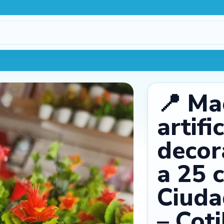
Procesando…
1
📍 Ma
artifi
decor
a 25 
máx.
3
2
Ciuda
– Coti
Cámara
Galería