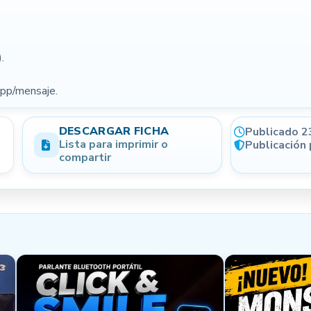
(opcional)
Condición
.
pp/mensaje.
Forma de pago opcional
DESCARGAR FICHA
Publicado 2
Lista para imprimir o
Publicación
compartir
NIVEL DE CONFIANZA
Generá más confianza en tus
publicaciones
Email verificado
Perfil completo
WhatsApp registrado
Localidad informada