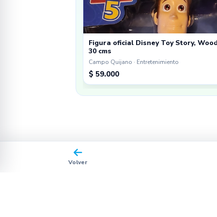
Figura oficial Disney Toy Story, Woo
30 cms
Campo Quijano · Entretenimiento
$ 59.000
Volver