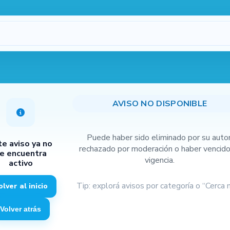
Procesando…
1
o disponible
AVISO NO DISPONIBLE
Puede haber sido eliminado por su autor
te aviso ya no
rechazado por moderación o haber vencido
e encuentra
vigencia.
activo
Tip: explorá avisos por categoría o “Cerca m
olver al inicio
máx.
3
2
Volver atrás
Cámara
Galería