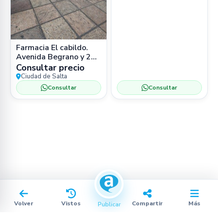
Farmacia El cabildo.
Avenida Begrano y 25
de Mayo. Salta
Consultar precio
Ciudad de Salta
Consultar
Consultar
Volver
Vistos
Compartir
Más
Publicar