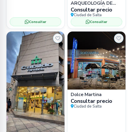
ARQUEOLOGÍA DE
ALTA MONTAÑA
Consultar precio
(MAAM) 📍 Bartolomé
Ciudad de Salta
Mitre 77, Salta 🏛️
Consultar
Consultar
Museo
Dolce Martina
Consultar precio
Ciudad de Salta