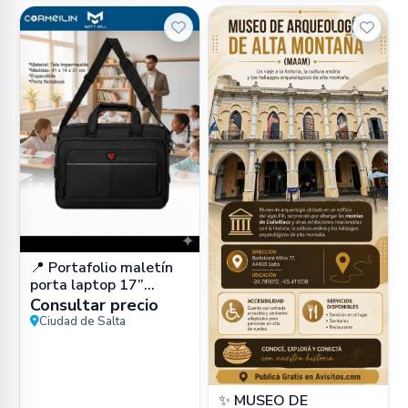
📍 Portafolio maletín
porta laptop 17”
impermeable (cuero
Consultar precio
PU) en Zona Sur, Salta
Ciudad de Salta
Capital –
✨ MUSEO DE