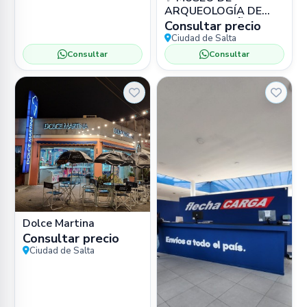
ARQUEOLOGÍA DE
ALTA MONTAÑA
Consultar precio
(MAAM) 📍 Bartolomé
Ciudad de Salta
Mitre 77, Salta 🏛️
Consultar
Consultar
Museo
Dolce Martina
Consultar precio
Ciudad de Salta