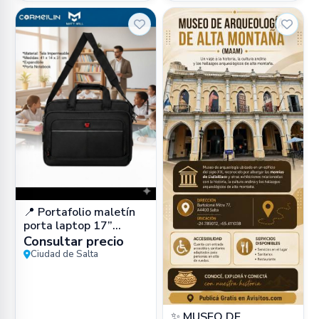
📍 Portafolio maletín
porta laptop 17”
impermeable (cuero
Consultar precio
PU) en Zona Sur, Salta
Ciudad de Salta
Capital –
✨ MUSEO DE