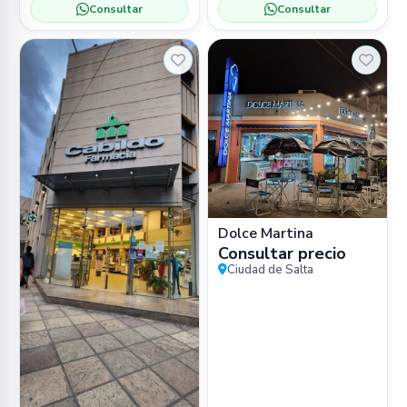
Mitre 77, Salta 🏛️
Consultar
Consultar
Museo
Dolce Martina
Consultar precio
Ciudad de Salta