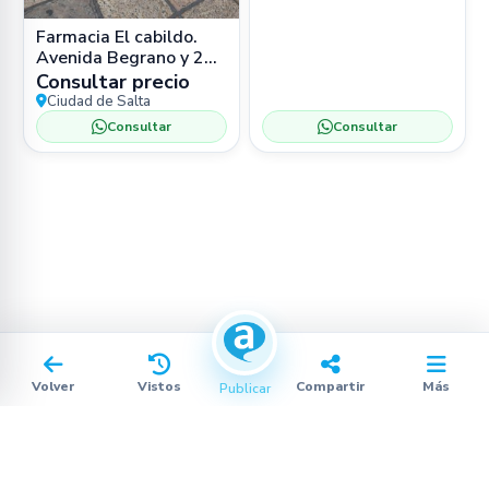
Farmacia El cabildo.
Avenida Begrano y 25
de Mayo. Salta
Consultar precio
Ciudad de Salta
Consultar
Consultar
Volver
Vistos
Compartir
Más
Publicar
Procesando…