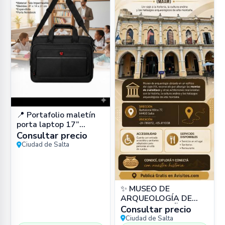
📍 Portafolio maletín
porta laptop 17”
impermeable (cuero
Consultar precio
PU) en Zona Sur, Salta
Ciudad de Salta
Capital –
✨ MUSEO DE
ARQUEOLOGÍA DE
ALTA MONTAÑA
Consultar precio
(MAAM) 📍 Bartolomé
Ciudad de Salta