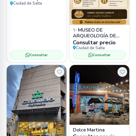
PU) en Zona Sur, Salta
Ciudad de Salta
Capital –
✨ MUSEO DE
ARQUEOLOGÍA DE
ALTA MONTAÑA
Consultar precio
(MAAM) 📍 Bartolomé
Ciudad de Salta
Mitre 77, Salta 🏛️
Consultar
Consultar
Museo
Dolce Martina