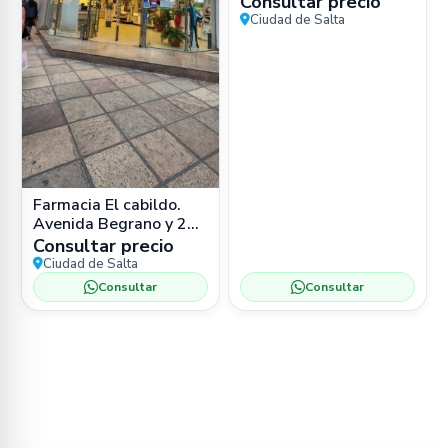
Consultar precio
Ciudad de Salta
Farmacia El cabildo.
Avenida Begrano y 25
de Mayo. Salta
Consultar precio
Ciudad de Salta
Consultar
Consultar