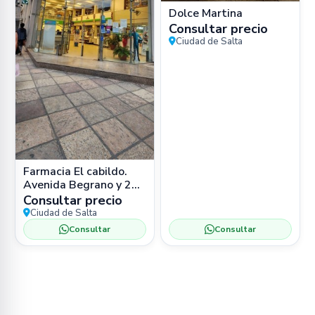
Dolce Martina
Consultar precio
Ciudad de Salta
Farmacia El cabildo.
Avenida Begrano y 25
de Mayo. Salta
Consultar precio
Ciudad de Salta
Consultar
Consultar