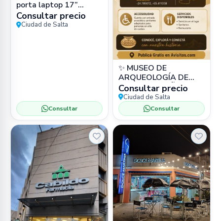
porta laptop 17”
impermeable (cuero
Consultar precio
PU) en Zona Sur, Salta
Ciudad de Salta
Capital –
✨ MUSEO DE
ARQUEOLOGÍA DE
ALTA MONTAÑA
Consultar precio
(MAAM) 📍 Bartolomé
Ciudad de Salta
Mitre 77, Salta 🏛️
Consultar
Consultar
Museo