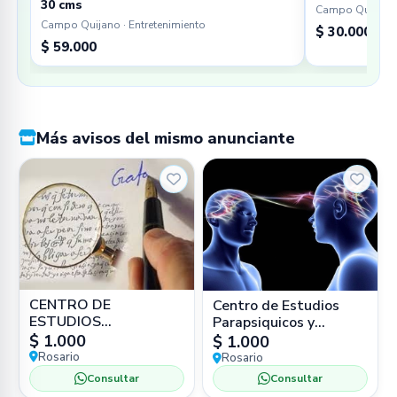
30 cms
Campo Quijano 
Campo Quijano · Entretenimiento
$ 30.000
$ 59.000
Más avisos del mismo anunciante
CENTRO DE
Centro de Estudios
ESTUDIOS
Parapsiquicos y
GRAFOLOGICOS /
Terapias Alternativas
$ 1.000
$ 1.000
PERITO EN
Inscripto: Ministerio de
Rosario
Rosario
GRAFOLOGIA 1º Nivel:
Cultura
Consultar
Consultar
Técnico en Grafología